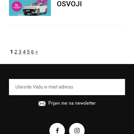
OSVOJI
1
2
3
4
5
6
>
Prijavi me na newsletter