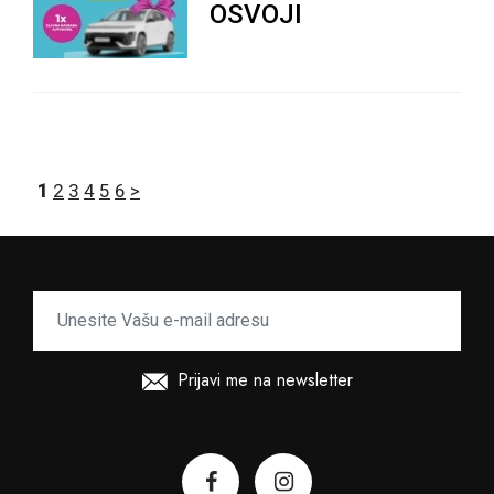
OSVOJI
1
2
3
4
5
6
>
Prijavi me na newsletter