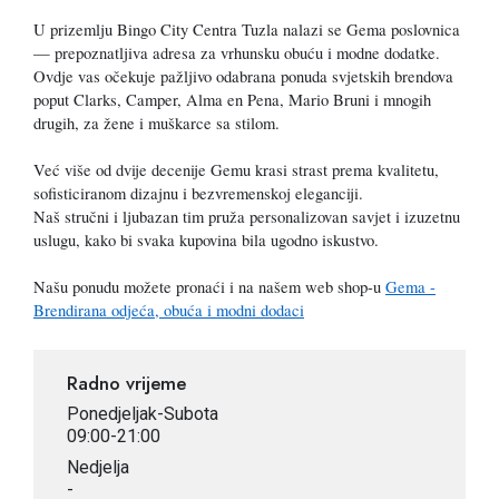
U prizemlju Bingo City Centra Tuzla nalazi se Gema poslovnica
— prepoznatljiva adresa za vrhunsku obuću i modne dodatke.
Ovdje vas očekuje pažljivo odabrana ponuda svjetskih brendova
poput Clarks, Camper, Alma en Pena, Mario Bruni i mnogih
drugih, za žene i muškarce sa stilom.
Već više od dvije decenije Gemu krasi strast prema kvalitetu,
sofisticiranom dizajnu i bezvremenskoj eleganciji.
Naš stručni i ljubazan tim pruža personalizovan savjet i izuzetnu
uslugu, kako bi svaka kupovina bila ugodno iskustvo.
Našu ponudu možete pronaći i na našem web shop-u
Gema -
Brendirana odjeća, obuća i modni dodaci
Radno vrijeme
Ponedjeljak-Subota
09:00-21:00
Nedjelja
-