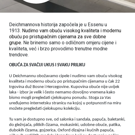
Deichmannova historija započela je u Essenu u
1913.
Nudimo vam obuću visokog kvaliteta i modernu
obuću po pristupačnim cijenama za sve dobne
grupe.
Ne brinemo samo o odličnom omjeru cijene i
kvaliteta, već i brzo provodimo trenutne modne
trendove.
OBUĆA ZA SVAČIJI UKUS I SVAKU PRILIKU
U Deichmannu obožavamo cipele i nudimo vam obuću visokog
kvaliteta i modernu obuću po pristupačnim cijenama u čak 22
trgovina duž Bosne i Hercegovine. Kupovina obuće nije uvijek
laka - izbor je velik i često nemamo dovoljno vremena kako
bismo mogli pregledati cjelokupnu ponudu. Stoga za Vas
uređujemo internetsku stranicu na kojoj u potpunosti na miru
možete pregledati cjelokupnu kolekciju.
Tu vam je dostupno sve, od salonka i sandala, papuča, baletanki,
do gležnjača, plitkih čizama, mokasinki, udobne obuće, patika,
dubokih čizama, gojzerica, Oxford dizajna i kućnih papuča,