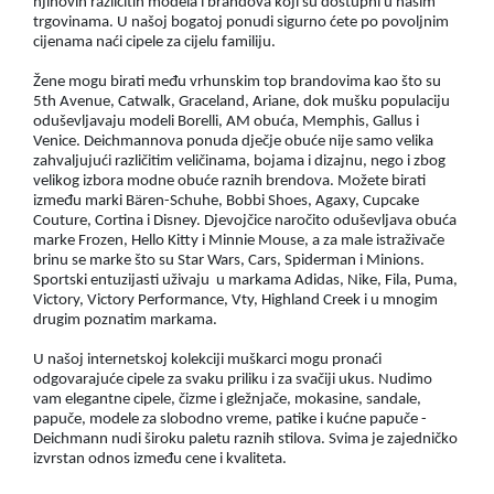
njihovih različitih modela i brandova koji su dostupni u našim
trgovinama. U našoj bogatoj ponudi sigurno ćete po povoljnim
cijenama naći cipele za cijelu familiju.
Žene mogu birati među vrhunskim top brandovima kao što su
5th Avenue, Catwalk, Graceland, Ariane, dok mušku populaciju
oduševljavaju modeli Borelli, AM obuća, Memphis, Gallus i
Venice. Deichmannova ponuda dječje obuće nije samo velika
zahvaljujući različitim veličinama, bojama i dizajnu, nego i zbog
velikog izbora modne obuće raznih brendova. Možete birati
između marki Bären-Schuhe, Bobbi Shoes, Agaxy, Cupcake
Couture, Cortina i Disney. Djevojčice naročito oduševljava obuća
marke Frozen, Hello Kitty i Minnie Mouse, a za male istraživače
brinu se marke što su Star Wars, Cars, Spiderman i Minions.
Sportski entuzijasti uživaju u markama Adidas, Nike, Fila, Puma,
Victory, Victory Performance, Vty, Highland Creek i u mnogim
drugim poznatim markama.
U našoj internetskoj kolekciji muškarci mogu pronaći
odgovarajuće cipele za svaku priliku i za svačiji ukus. Nudimo
vam elegantne cipele, čizme i gležnjače, mokasine, sandale,
papuče, modele za slobodno vreme, patike i kućne papuče -
Deichmann nudi široku paletu raznih stilova. Svima je zajedničko
izvrstan odnos između cene i kvaliteta.