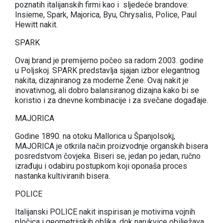
poznatih italijanskih firmi kao i sljedeće brandove:
Insieme, Spark, Majorica, Byu, Chrysalis, Police, Paul
Hewitt nakit.
SPARK
Ovaj brand je premijerno počeo sa radom 2003. godine
u Poljskoj. SPARK predstavlja sjajan izbor elegantnog
nakita, dizajniranog za moderne Žene. Ovaj nakit je
inovativnog, ali dobro balansiranog dizajna kako bi se
koristio i za dnevne kombinacije i za svečane događaje.
MAJORICA
Godine 1890. na otoku Mallorica u Španjolsokj,
MAJORICA je otkrila način proizvodnje organskih bisera
posredstvom čovjeka. Biseri se, jedan po jedan, ručno
izrađuju i odabiru postupkom koji oponaša proces
nastanka kultiviranih bisera.
POLICE
Italijanski POLICE nakit inspirisan je motivima vojnih
pločica i geometrijskih oblika, dok narukvice obilježava