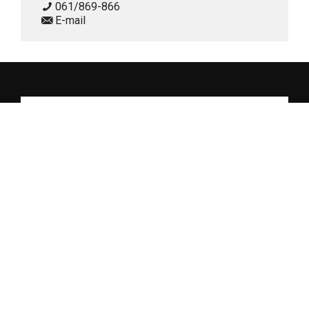
061/869-866
E-mail
Prijavi me na newsletter
Copyright (c) Bingo City Center.
Sva prava zadržana.
Web by
Branded
&
Promotim