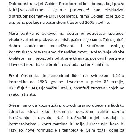
Dobrodošli u svijet Golden Rose kozmetike - brenda koji pruža
izdržljive,kvalitetne i sigurne proizvode! Kao ekskluzivni
distributer kozmetike Erkul Cosmetics, firma Golden Rose d.o.o
uspješno posluje na bosanskom tržištu od 2005. godine.
Naša politika je odgovor na potražnju potrošača, spajajući
visokokvalitetne proizvode s pristupačnim cijenama. Zahvaljujući
dobro obučenom menadžmentu i stručnom osoblju,
kontinuirano ostvarujemo dinamičan razvoj. Poštovanje visoke
kvalitete naših proizvoda od strane klijenata, poslovnih partnera
i javnosti rezultiralo je brojnim nagradama i priznanjima.
Erkul Cosmetics je renomirani lider na svjetskom tržištu
kozmetike od 1983. godine. Izvozimo u preko 83 zemlje,
uključujući SAD, Njemačku i Italiju, postižući izuzetan uspjeh na
svakom tržištu.
Svjesni smo da kozmetički proizvodi izravno utječu na ljudsko
zdravlje, stoga Erkul Cosmetics posvećuje veliku pažnju
istraživanju i razvoju. Naš istraživački odjel surađuje s
kozmetolozima i konzultantima iz Italije i Francuske kako bi
razvijao nove formulacije i tehnologije. Osim toga, odjel za