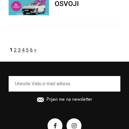
OSVOJI
1
2
3
4
5
6
>
Prijavi me na newsletter