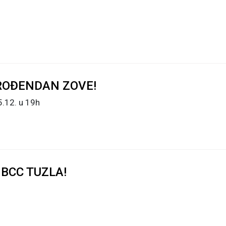
 ROĐENDAN ZOVE!
.12. u 19h
 BCC TUZLA!