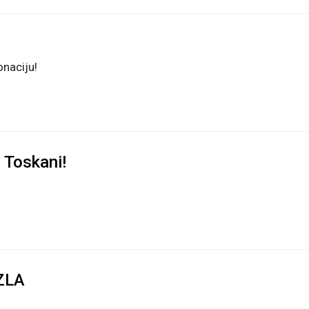
onaciju!
 Toskani!
ZLA