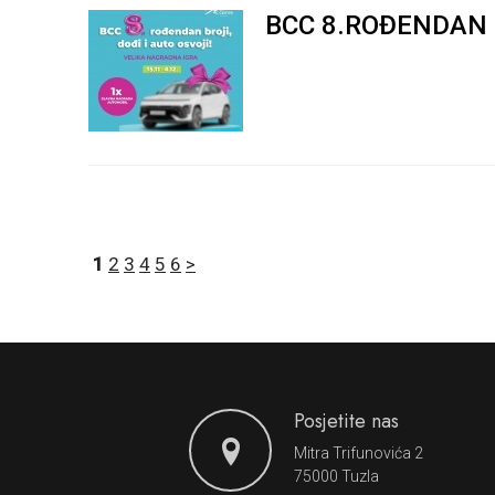
BCC 8.ROĐENDAN B
1
2
3
4
5
6
>
Posjetite nas
Mitra Trifunovića 2
75000 Tuzla