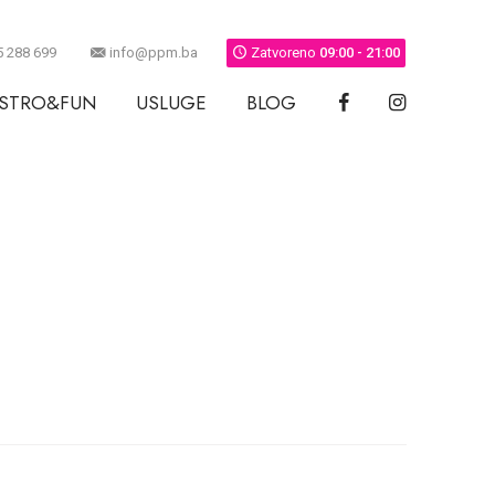
5 288 699
info@ppm.ba
Zatvoreno
09:00 - 21:00
STRO&FUN
USLUGE
BLOG