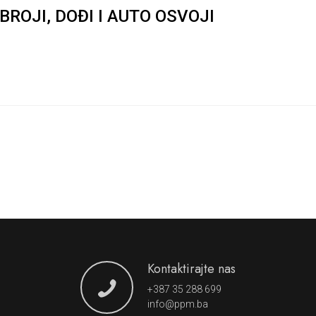
ROJI, DOĐI I AUTO OSVOJI
Kontaktirajte nas
+387 35 288 699
info@ppm.ba