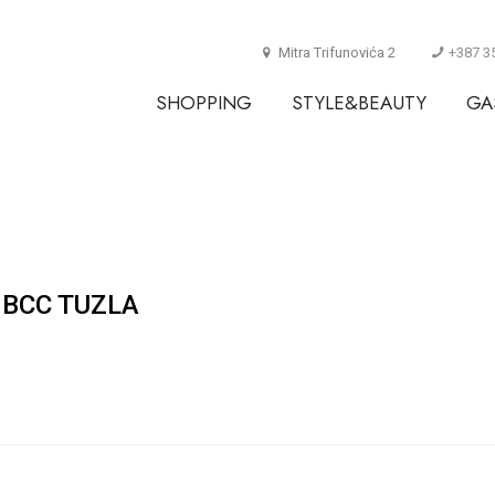
Mitra Trifunovića 2
+387 3
SHOPPING
STYLE&BEAUTY
GA
 BCC TUZLA