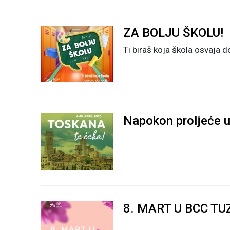
ZA BOLJU ŠKOLU!
Ti biraš koja škola osvaja d
Napokon proljeće u
8. MART U BCC TU